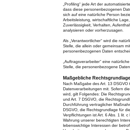
„Profiling“ jede Art der automatisie
dass diese personenbezogenen Date
sich auf eine natürliche Person bez
Arbeitsleistung, wirtschaftliche Lage
Zuverlässigkeit, Verhalten, Aufentha
analysieren oder vorherzusagen.
Als „Verantwortlicher“ wird die natü
Stelle, die allein oder gemeinsam m
personenbezogenen Daten entscheid
„Auftragsverarbeiter“ eine natürlich
Stelle, die personenbezogene Daten 
Maßgebliche Rechtsgrundlag
Nach Maßgabe des Art. 13 DSGVO te
Datenverarbeitungen mit. Sofern di
wird, gilt Folgendes: Die Rechtsgrundl
und Art. 7 DSGVO, die Rechtsgrundla
Durchführung vertraglicher Maßnahme
DSGVO, die Rechtsgrundlage für die 
Verpflichtungen ist Art. 6 Abs. 1 lit
Wahrung unserer berechtigten Interes
lebenswichtige Interessen der betro