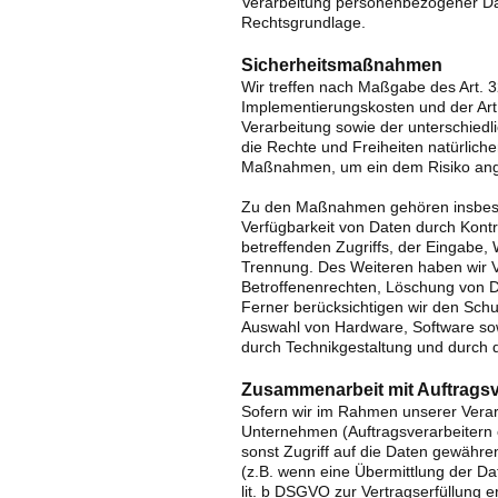
Verarbeitung personenbezogener Date
Rechtsgrundlage.
Sicherheitsmaßnahmen
Wir treffen nach Maßgabe des Art. 
Implementierungskosten und der Ar
Verarbeitung sowie der unterschiedli
die Rechte und Freiheiten natürlich
Maßnahmen, um ein dem Risiko ang
Zu den Maßnahmen gehören insbesond
Verfügbarkeit von Daten durch Kont
betreffenden Zugriffs, der Eingabe, 
Trennung. Des Weiteren haben wir V
Betroffenenrechten, Löschung von D
Ferner berücksichtigen wir den Schu
Auswahl von Hardware, Software so
durch Technikgestaltung und durch 
Zusammenarbeit mit Auftragsve
Sofern wir im Rahmen unserer Vera
Unternehmen (Auftragsverarbeitern o
sonst Zugriff auf die Daten gewähren
(z.B. wenn eine Übermittlung der Dat
lit. b DSGVO zur Vertragserfüllung erf