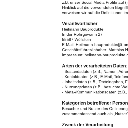
z.B. unser Social Media Profile auf
Hinblick auf die verwendeten Begriffl
verweisen wir auf die Definitionen 
Verantwortlicher
Heilmann Bauprodukte
In der Rohrgewann 27
55597 Wöllstein
E-Mail: Heilmann-bauprodukte@t-on
Geschäftsführer/Inhaber: Matthias 
Impressum: heilmann-bauprodukte.
Arten der verarbeiteten Daten:
- Bestandsdaten (z.B., Namen, Adre
- Kontaktdaten (z.B., E-Mail, Telef
- Inhaltsdaten (z.B., Texteingaben, F
- Nutzungsdaten (z.B., besuchte Webs
- Meta-/Kommunikationsdaten (z.B.,
Kategorien betroffener Perso
Besucher und Nutzer des Onlineang
zusammenfassend auch als „Nutzer“
Zweck der Verarbeitung