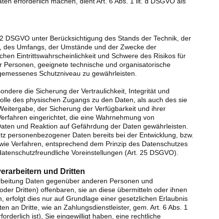
n erforderlich machen, dient Art. 6 Abs. 1 lit. d DSGVO als
32 DSGVO unter Berücksichtigung des Stands der Technik, der
t, des Umfangs, der Umstände und der Zwecke der
chen Eintrittswahrscheinlichkeit und Schwere des Risikos für
er Personen, geeignete technische und organisatorische
emessenes Schutzniveau zu gewährleisten.
ere die Sicherung der Vertraulichkeit, Integrität und
rolle des physischen Zugangs zu den Daten, als auch des sie
Weitergabe, der Sicherung der Verfügbarkeit und ihrer
erfahren eingerichtet, die eine Wahrnehmung von
aten und Reaktion auf Gefährdung der Daten gewährleisten.
tz personenbezogener Daten bereits bei der Entwicklung, bzw.
wie Verfahren, entsprechend dem Prinzip des Datenschutzes
datenschutzfreundliche Voreinstellungen (Art. 25 DSGVO).
rarbeitern und Dritten
rbeitung Daten gegenüber anderen Personen und
der Dritten) offenbaren, sie an diese übermitteln oder ihnen
, erfolgt dies nur auf Grundlage einer gesetzlichen Erlaubnis
en an Dritte, wie an Zahlungsdienstleister, gem. Art. 6 Abs. 1
orderlich ist), Sie eingewilligt haben, eine rechtliche