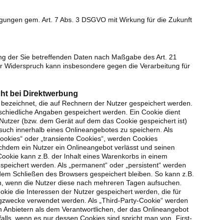
ligungen gem. Art. 7 Abs. 3 DSGVO mit Wirkung für die Zukunft
ung der Sie betreffenden Daten nach Maßgabe des Art. 21
 Widerspruch kann insbesondere gegen die Verarbeitung für
ht bei Direktwerbung
 bezeichnet, die auf Rechnern der Nutzer gespeichert werden.
schiedliche Angaben gespeichert werden. Ein Cookie dient
Nutzer (bzw. dem Gerät auf dem das Cookie gespeichert ist)
ch innerhalb eines Onlineangebotes zu speichern. Als
ookies“ oder „transiente Cookies“, werden Cookies
chdem ein Nutzer ein Onlineangebot verlässt und seinen
Cookie kann z.B. der Inhalt eines Warenkorbs in einem
speichert werden. Als „permanent“ oder „persistent“ werden
dem Schließen des Browsers gespeichert bleiben. So kann z.B.
n, wenn die Nutzer diese nach mehreren Tagen aufsuchen.
ie die Interessen der Nutzer gespeichert werden, die für
zwecke verwendet werden. Als „Third-Party-Cookie“ werden
n Anbietern als dem Verantwortlichen, der das Onlineangebot
alls, wenn es nur dessen Cookies sind spricht man von „First-