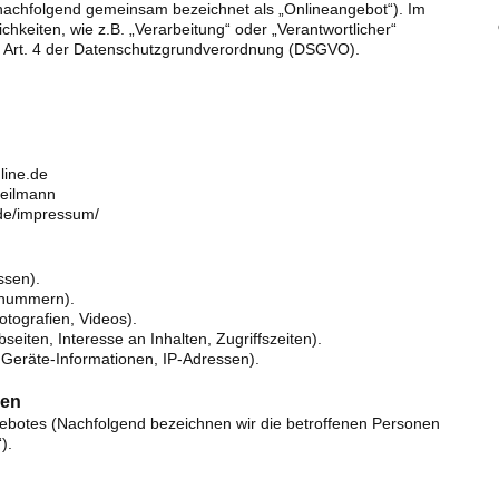
 (nachfolgend gemeinsam bezeichnet als „Onlineangebot“). Im
ichkeiten, wie z.B. „Verarbeitung“ oder „Verantwortlicher“
im Art. 4 der Datenschutzgrundverordnung (DSGVO).
line.de
Heilmann
de/impressum/
ssen).
onnummern).
otografien, Videos).
eiten, Interesse an Inhalten, Zugriffszeiten).
 Geräte-Informationen, IP-Adressen).
nen
ebotes (Nachfolgend bezeichnen wir die betroffenen Personen
).