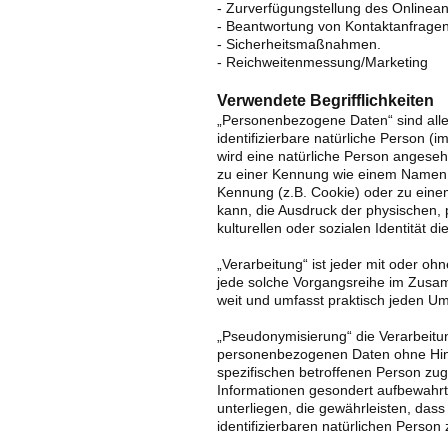
- Zurverfügungstellung des Onlinean
- Beantwortung von Kontaktanfrage
- Sicherheitsmaßnahmen.
- Reichweitenmessung/Marketing
Verwendete Begrifflichkeiten
„Personenbezogene Daten“ sind alle I
identifizierbare natürliche Person (i
wird eine natürliche Person angesehe
zu einer Kennung wie einem Namen, 
Kennung (z.B. Cookie) oder zu eine
kann, die Ausdruck der physischen, p
kulturellen oder sozialen Identität d
„Verarbeitung“ ist jeder mit oder oh
jede solche Vorgangsreihe im Zusa
weit und umfasst praktisch jeden U
„Pseudonymisierung“ die Verarbeitu
personenbezogenen Daten ohne Hinzu
spezifischen betroffenen Person zu
Informationen gesondert aufbewahr
unterliegen, die gewährleisten, dass
identifizierbaren natürlichen Perso