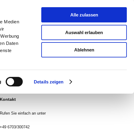
Alle zulassen
Home
le Medien
Kontakt
ir
Anfahrt
Auswahl erlauben
Impressum
, Werbung
Datenschutz
ren Daten
Ablehnen
ienste
Hier finden Sie uns
Heilmann Bauprodukte
In der Rohrgewann
27
g
Details zeigen
55597
Wöllstein
Kontakt
Rufen Sie einfach an unter
+49 6703/300742