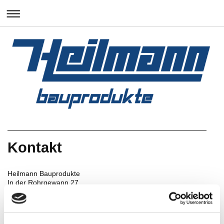
Kontakt
Heilmann Bauprodukte
In der Rohrgewann
27
55597
Wöllstein
Telefon:
+49 6703/300742
Fax:
+49 6703/4189