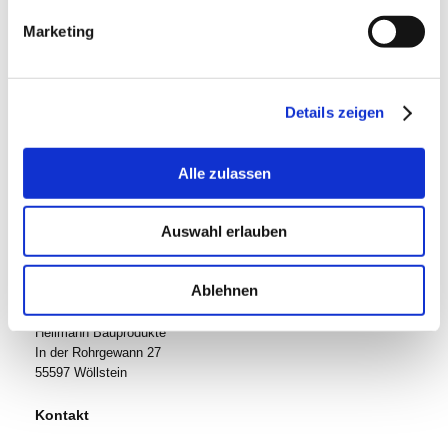
Marketing
Bitte geben Sie den Code ein
↺
Details zeigen
Hinweis
: Felder, die mit
*
bezeichnet sind, sind Pflichtfelder.
Alle zulassen
Auswahl erlauben
Hier finden Sie uns
Ablehnen
Heilmann Bauprodukte
In der Rohrgewann
27
55597
Wöllstein
Kontakt